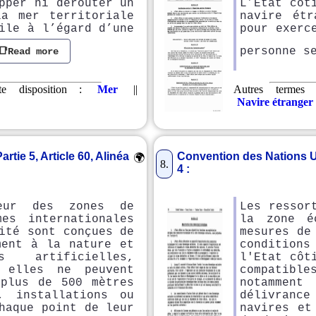
pper ni dérouter un
L’État côt
la mer territoriale
navire étr
ile à l’égard d’une
pour exerc
personne s
📑Read more
nte disposition :
Mer
||
Autres termes 
Navire étranger
rtie 5, Article 60, Alinéa
Convention des Nations Unie
🌍
8.
4 :
eur des zones de
Les ressor
es internationales
la zone é
ité sont conçues de
mesures de
ment à la nature et
conditions
artificielles,
l'Etat côt
 elles ne peuvent
compatible
 plus de 500 mètres
notammen
, installations ou
délivrance
haque point de leur
navires et