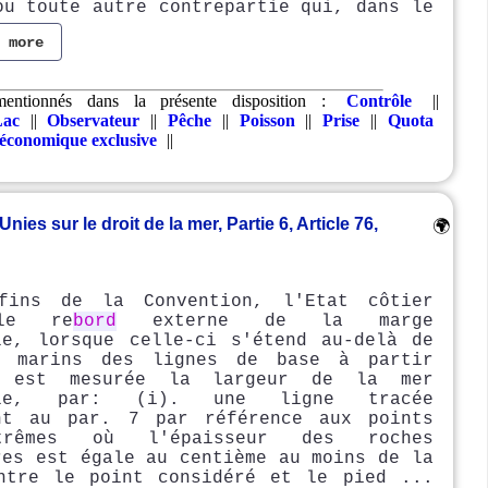
ou toute autre contrepartie qui, dans le
d more
mentionnés dans la présente disposition :
Contrôle
||
Lac
||
Observateur
||
Pêche
||
Poisson
||
Prise
||
Quota
économique exclusive
||
es sur le droit de la mer, Partie 6, Article 76,
🌍
fins de la Convention, l'Etat côtier
 le re
bord
externe de la marge
le, lorsque celle-ci s'étend au-delà de
s marins des lignes de base à partir
s est mesurée la largeur de la mer
iale, par: (i). une ligne tracée
nt au par. 7 par référence aux points
trêmes où l'épaisseur des roches
res est égale au centième au moins de la
ntre le point considéré et le pied ...