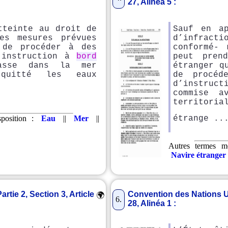
27, Alinéa 5 :
tteinte au droit de
Sauf en a
es mesures prévues
d’infract
 de procéder à des
conformé-
’instruction à
bord
peut pren
asse dans la mer
étranger q
 quitté les eaux
de procéd
d’instruct
commise a
territoria
sposition :
Eau
||
Mer
||
étrange .
Autres termes me
Navire étranger
rtie 2, Section 3, Article
Convention des Nations Unie
🌍
6.
28, Alinéa 1 :