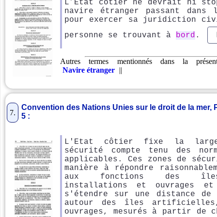
L’État côtier ne devrait ni sto
navire étranger passant dans 
pour exercer sa juridiction civ
personne se trouvant à
bord
.
Autres termes mentionnés dans la prése
Navire étranger
||
Convention des Nations Unies sur le droit de la mer, Pa
7.
5 :
L'Etat côtier fixe la larg
sécurité compte tenu des norm
applicables. Ces zones de sécur
manière à répondre raisonnable
aux fonctions des îles 
installations et ouvrages et
s'étendre sur une distance de
autour des îles artificielles
ouvrages, mesurés à partir de c