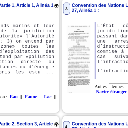
tie 1, Article 1, Alinéa 1
Convention des Nations Unie
🌍
2.
27, Alinéa 1 :
onds marins et leur
L’État c
de la juridiction
juridicti
utorité» l’Autorité
passant da
s; 3) on entend par
une arre
zone» toutes les
d’instruct
’exploitation des
commise à
tend par «pollution
cas suiv
ction directe ou
l’infract
tances ou d’énergie
l’infracti
pris les estu ...
Autres termes 
Navire étranger
ion :
Eau
||
Faune
||
Lac
||
rtie 2, Section 3, Article
Convention des Nations Unie
🌍
4.