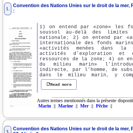
Convention des Nations Unies sur le droit de la mer, Par
1.
:
1) on entend par «zone» les f
soussol au-delà des limites 
nationale; 2) on entend par «a
internationale des fonds marin
«activités menées dans la 
activités d’exploration et d
ressources de la zone; 4) on en
du milieu marin» l’introdu
indirecte, par l’homme, de subs
dans le milieu marin, y com
📑Read more
Autres termes mentionnés dans la présente disposit
Marin
||
Marine
||
Mer
||
Pêche
||
Convention des Nations Unies sur le droit de la mer, Pa
3.