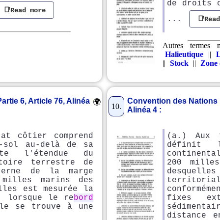
de droits 
📑Read more
...
📑Rea
Autres termes 
Halieutique
||
||
Stock
||
Zone 
rtie 6, Article 76, Alinéa
Convention des Nations Uni
🌍
10.
Alinéa 4 :
tat côtier comprend
(a.) Aux 
-sol au-delà de sa
définit
ute l'étendue du
continenta
toire terrestre de
200 mille
erne de la marge
desquelle
 milles marins des
territor
lles est mesurée la
conforméme
, lorsque le re
bord
fixes ex
ale se trouve à une
sédimentai
distance e