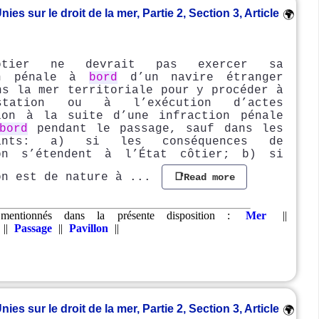
s sur le droit de la mer, Partie 2, Section 3, Article
🌍
ôtier ne devrait pas exercer sa
on pénale à
bord
d’un navire étranger
ns la mer territoriale pour y procéder à
station ou à l’exécution d’actes
ion à la suite d’une infraction pénale
bord
pendant le passage, sauf dans les
ants: a) si les conséquences de
ion s’étendent à l’État côtier; b) si
on est de nature à ...
📑Read more
mentionnés dans la présente disposition :
Mer
||
||
Passage
||
Pavillon
||
s sur le droit de la mer, Partie 2, Section 3, Article
🌍