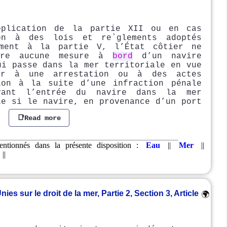
pplication de la partie XII ou en cas
ion à des lois et re`glements adoptés
 ment à la partie V, l’État côtier ne
dre aucune mesure à
bord
d’un navire
ui passe dans la mer territoriale en vue
er à une arrestation ou à des actes
ion à la suite d’une infraction pénale
vant l’entrée du navire dans la mer
le si le navire, en provenance d’un port
..
📑Read more
ntionnés dans la présente disposition :
Eau
||
Mer
||
||
s sur le droit de la mer, Partie 2, Section 3, Article
🌍