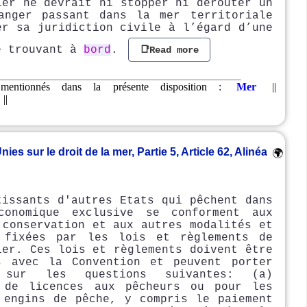
ier ne devrait ni stopper ni dérouter un
anger passant dans la mer territoriale
er sa juridiction civile à l’égard d’une
e trouvant à
bord
.
📑Read more
mentionnés dans la présente disposition :
Mer
||
||
s sur le droit de la mer, Partie 5, Article 62, Alinéa
🌍
tissants d'autres Etats qui pêchent dans
conomique exclusive se conforment aux
 conservation et aux autres modalités et
 fixées par les lois et règlements de
ier. Ces lois et règlements doivent être
s avec la Convention et peuvent porter
t sur les questions suivantes: (a)
 de licences aux pêcheurs ou pour les
 engins de pêche, y compris le paiement