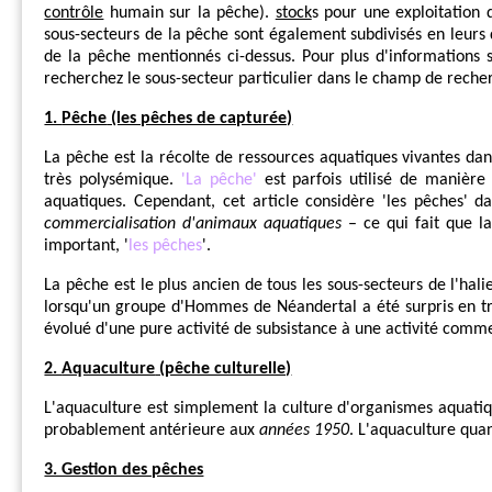
contrôle
humain sur la pêche).
stock
s pour une exploitation 
sous-secteurs de la pêche sont également subdivisés en leurs d
de la pêche mentionnés ci-dessus. Pour plus d'informations s
recherchez le sous-secteur particulier dans le champ de recherc
1.
Pêche
(les pêches de capturée)
La pêche est la récolte de ressources aquatiques vivantes dans
très polysémique.
'La pêche'
est parfois utilisé de manièr
aquatiques. Cependant, cet article considère 'les pêches' da
commercialisation d'animaux aquatiques
– ce qui fait que l
important, '
les pêches
'.
La pêche est le plus ancien de tous les sous-secteurs de l'hal
lorsqu'un groupe d'Hommes de Néandertal a été surpris en t
évolué d'une pure activité de subsistance à une activité commer
2.
Aquaculture
(pêche culturelle)
L'aquaculture est simplement la culture d'organismes aquatique
probablement antérieure aux
années 1950
. L'aquaculture quan
3. Gestion des pêches