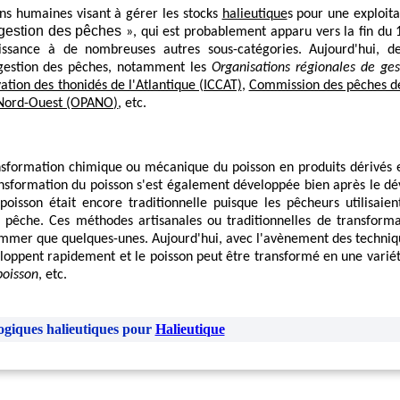
ns humaines visant à gérer les stocks
halieutique
s pour une exploita
gestion des pêches
», qui est probablement apparu vers la fin du 19
ssance à de nombreuses autres sous-catégories. Aujourd'hui, de
e gestion des pêches, notamment les
Organisations régionales de ge
tion des thonidés de l'Atlantique (ICCAT)
,
Commission des pêches de
u Nord-Ouest (OPANO)
, etc.
sformation chimique ou mécanique du poisson en produits dérivés e
ransformation du poisson s'est également développée bien après le 
 poisson était encore traditionnelle puisque les pêcheurs utilisai
a pêche. Ces méthodes artisanales ou traditionnelles de transform
mmer que quelques-unes. Aujourd'hui, avec l'avènement des techniqu
loppent rapidement et le poisson peut être transformé en une variét
poisson
, etc.
ogiques halieutiques pour
Halieutique