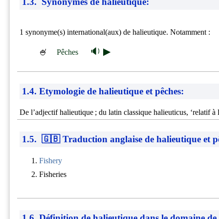
1.3. Synonymes de halieutique:
1 synonyme(s) international(aux) de halieutique. Notamment :
🔉 ▶
🍧
Pêches
1.4. Etymologie de halieutique et pêches:
De l’adjectif halieutique ; du latin classique halieuticus, ‘relatif 
1.5. 🇬🇧 Traduction anglaise de halieutique et p
Fishery
Fisheries
1.6. Définition de halieutique dans le domaine de 