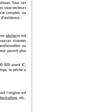
oisson. Tous ces
es sous-secteurs
icle complet, ou
 d'existence :
erme
pêcher
ie est
ources vivantes
ransformation ou
eur parent plus
30 000 avant JC,
emps, la pêche a
nt l'origine est
taciculture
, etc.