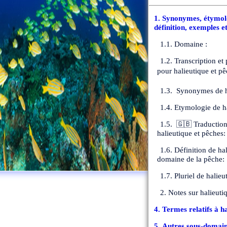
1. Synonymes, étymolo
définition, exemples e
1.1. Domaine :
1.2. Transcription et
pour halieutique et pê
1.3. Synonymes de h
1.4. Etymologie de ha
1.5. 🇬🇧 Traduction
halieutique et pêches:
1.6. Définition de ha
domaine de la pêche:
1.7. Pluriel de halieu
2. Notes sur halieuti
4. Termes relatifs à ha
5. Autres sous-domain