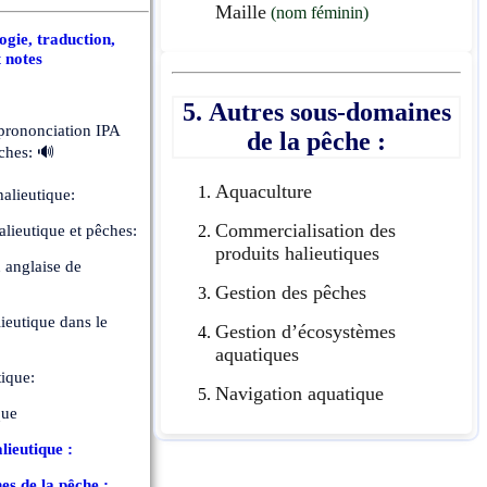
Maille
(nom féminin)
gie, traduction,
t notes
5. Autres sous-domaines
 prononciation IPA
de la pêche :
ches: 🔊
Aquaculture
alieutique:
Commercialisation des
lieutique et pêches:
produits halieutiques
 anglaise de
Gestion des pêches
lieutique dans le
Gestion d’écosystèmes
aquatiques
tique:
Navigation aquatique
que
lieutique :
es de la pêche :