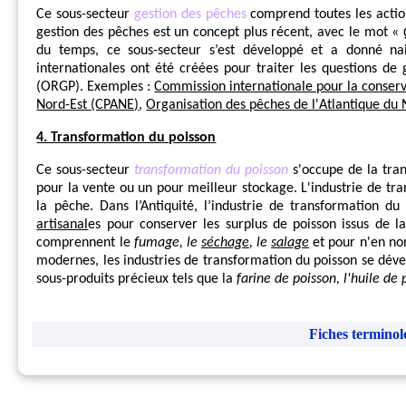
Ce sous-secteur
gestion des pêches
comprend toutes les actio
gestion des pêches est un concept plus récent, avec le mot «
du temps, ce sous-secteur s’est développé et a donné nai
internationales ont été créées pour traiter les questions d
(ORGP). Exemples :
Commission internationale pour la conserva
Nord-Est (CPANE)
,
Organisation des pêches de l'Atlantique d
4. Transformation du poisson
Ce sous-secteur
transformation du poisson
s'occupe de la tran
pour la vente ou un pour meilleur stockage. L'industrie de t
la pêche. Dans l’Antiquité, l’industrie de transformation du
artisanal
es pour conserver les surplus de poisson issus de l
comprennent le
fumage, le
séchage
, le
salage
et pour n'en no
modernes, les industries de transformation du poisson se déve
sous-produits précieux tels que la
farine de poisson, l'huile de 
Fiches terminol