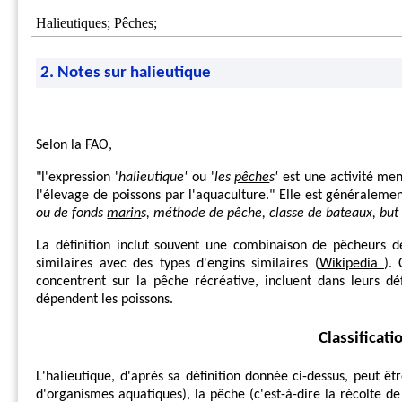
Halieutiques; Pêches;
2. Notes sur halieutique
Selon la FAO,
"l'expression '
halieutique'
ou '
les
pêche
s'
est une activité me
l'élevage de poissons par l'aquaculture." Elle est généralemen
ou de fonds
marin
s, méthode de pêche, classe de bateaux, but
La définition inclut souvent une combinaison de pêcheurs 
similaires avec des types d'engins similaires (
Wikipedia
).
concentrent sur la pêche récréative, incluent dans leurs dé
dépendent les poissons.
Classificati
L'halieutique, d'après sa définition donnée ci-dessus, peut êt
d'organismes aquatiques), la pêche (c'est-à-dire la récolte de