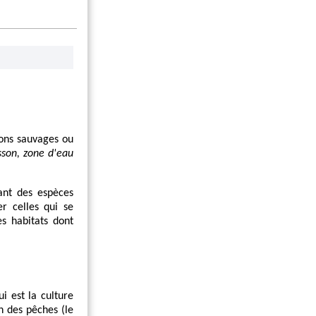
sons sauvages ou
sson, zone d'eau
ant des espèces
er celles qui se
es habitats dont
i est la culture
n des pêches (le