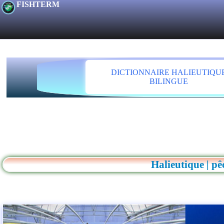
FISHTERM
DICTIONNAIRE HALIEUTIQU
BILINGUE
Halieutique | pêc