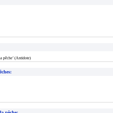
à la pêche’ (Antidote)
êches:
la pêche: