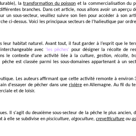
durable), la
transformation du poisson
et la commercialisation du p
ifférentes branches. Dans cet article, nous allons avoir un aperçu d
ur un sous-secteur, veuillez suivre son lien pour accéder à son art
he ci-dessus. Voici les principaux secteurs de l'halieutique par ordre
 leur habitat naturel. Avant tout, il faut garder à l’esprit que le t
e interchangeable avec
'les pêches'
pour désigner la récolte de res
ns le contexte d'une activité liée à la
culture, gestion, récolte, t
a pêche est classée parmi les sous-domaines appartenant à un sect
ieutique. Les auteurs affirmant que cette activité remonte à environ 
rain d'essayer de pêcher dans une
rivière
en Allemagne. Au fil du t
ciale et de loisir.
s. Il s'agit du deuxième sous-secteur de la pêche le plus ancien, do
t à elle se subdivise en
pisciculture, algoculture,
crevetticulture
ou
as