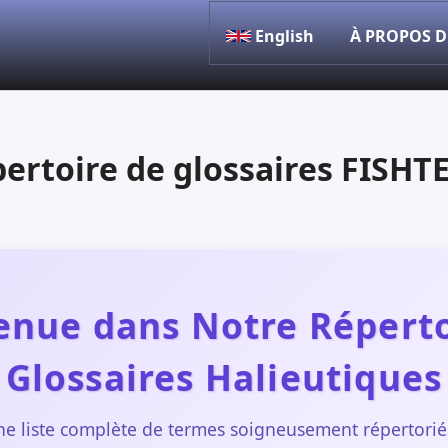
English
À PROPOS 
ertoire de glossaires FISH
enue dans Notre Réperto
Glossaires Halieutiques
ne liste complète de termes soigneusement répertoriés 