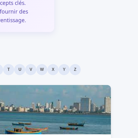
epts clés.
fournir des
rentissage.
T
U
V
W
X
Y
Z