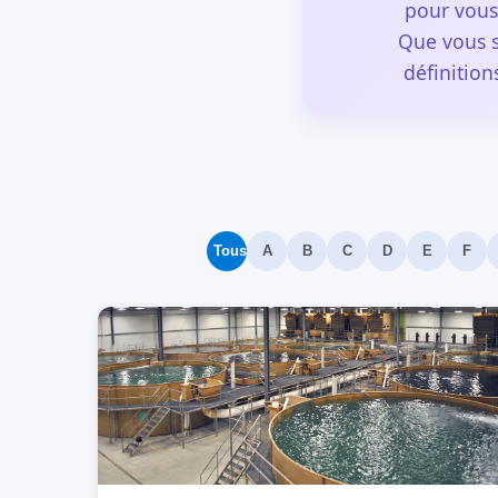
pour vous
Que vous s
définition
Tous
A
B
C
D
E
F