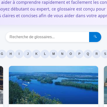
 aider à comprendre rapidement et facilement les conc
oyez débutant ou expert, ce glossaire est conçu pour 
s claires et concises afin de vous aider dans votre app
🔍
G
H
I
J
K
L
M
N
O
P
Q
R
S