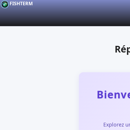
FISHTERM
Rép
Bienv
Explorez u