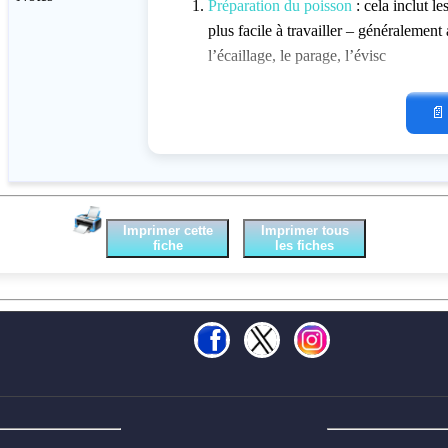
Préparation du poisson
: cela inclut le
plus facile à travailler – généralement
l’écaillage, le parage, l’évisc
📄
Imprimer cette
Imprimer tous
fiche
les fiches