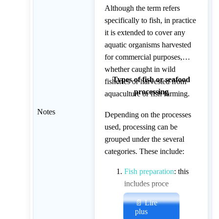
Although the term refers
specifically to fish, in practice
it is extended to cover any
aquatic organisms harvested
for commercial purposes,
whether caught in wild
Types of fish or seafood
fisheries or harvested from
processing
aquaculture or fish farming.
Notes
Depending on the processes
used, processing can be
grouped under the several
categories. These include:
Fish preparation
: this
includes proce
📄 Lire
plus