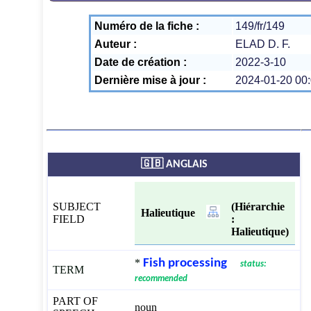
Numéro de la fiche :
149/fr/149
Auteur :
ELAD D. F.
Date de création :
2022-3-10
Dernière mise à jour :
2024-01-20 00:
🇬🇧 ANGLAIS
SUBJECT
(Hiérarchie
Halieutique
FIELD
:
Halieutique)
*
Fish processing
status:
TERM
recommended
PART OF
noun