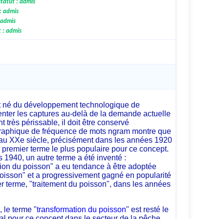
statut : admis
: admis
 admis
t : admis
st né du développement technologique de
menter les captures au-delà de la demande actuelle
 très périssable, il doit être conservé
graphique de fréquence de mots ngram montre que
 au XXe siècle, précisément dans les années 1920
le premier terme le plus populaire pour ce concept.
1940, un autre terme a été inventé :
tion du poisson" a eu tendance à être adoptée
isson" et a progressivement gagné en popularité
er terme, "traitement du poisson", dans les années
 le terme "
transformation du poisson
" est resté le
al pour ce concept dans le secteur de la pêche.