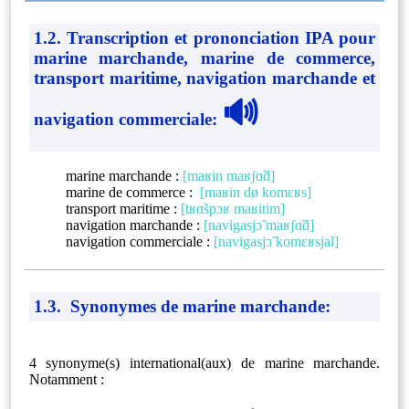
1.2. Transcription et prononciation IPA pour
marine marchande, marine de commerce,
transport maritime, navigation marchande et
🔊
navigation commerciale
:
marine marchande :
[maʁin maʁʃɑ̃d]
marine de commerce :
[maʁin dø komɛʁs]
transport maritime :
[tʁɑ̃spɔʁ maʁitim]
navigation marchande :
[navigasjɔ̃ maʁʃɑ̃d]
navigation commerciale :
[navigasjɔ̃ komɛʁsjal]
1.3. Synonymes de marine marchande:
4 synonyme(s) international(aux) de marine marchande.
Notamment :