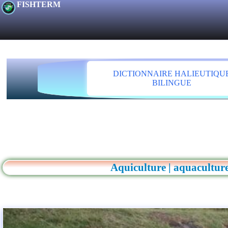
FISHTERM
DICTIONNAIRE HALIEUTIQU
BILINGUE
Aquiculture | aquaculture 