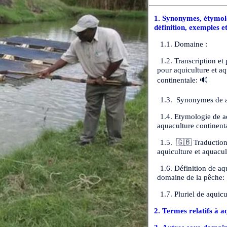
1. Synonymes, étymolo
définition, exemples e
1.1. Domaine :
1.2. Transcription et
pour aquiculture et a
continentale: 🔊
1.3. Synonymes de a
1.4. Etymologie de a
aquaculture continenta
1.5. 🇬🇧 Traduction
aquiculture et aquacul
1.6. Définition de aq
domaine de la pêche:
1.7. Pluriel de aquicu
2. Termes relatifs à a