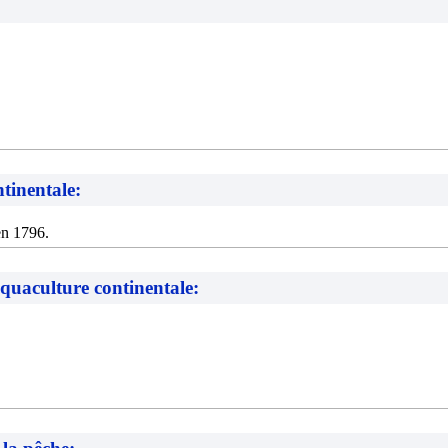
tinentale:
en 1796.
aquaculture continentale: