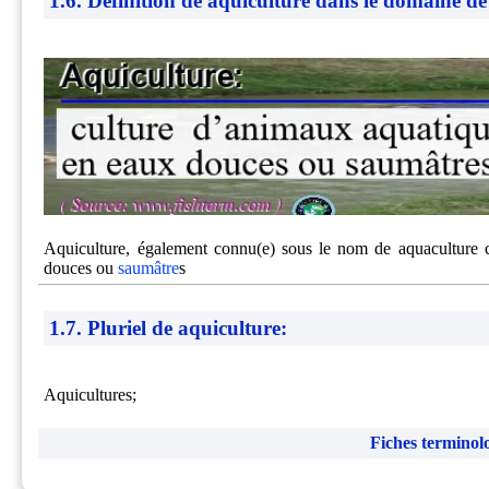
1.6. Définition de aquiculture dans le domaine de
Aquiculture, également connu(e) sous le nom de aquaculture co
douces ou
saumâtre
s
1.7. Pluriel de aquiculture:
Aquicultures;
Fiches terminol