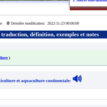
3. Autres sous-domain
te
📆 Dernière modification:
2022-11-23 00:00:00
traduction, définition, exemples et notes
lture
)
🔊
iculture et aquaculture continentale
: