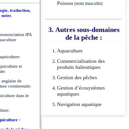
Poisson
(nom masculin)
gie, traduction,
t notes
3. Autres sous-domaines
 prononciation IPA
de la pêche :
quaculture
Aquaculture
quiculture:
Commercialisation des
quiculture et
produits halieutiques
le:
Gestion des pêches
 anglaise de
ture continentale:
Gestion d’écosystèmes
aquatiques
uiculture dans le
Navigation aquatique
lture:
quiculture :