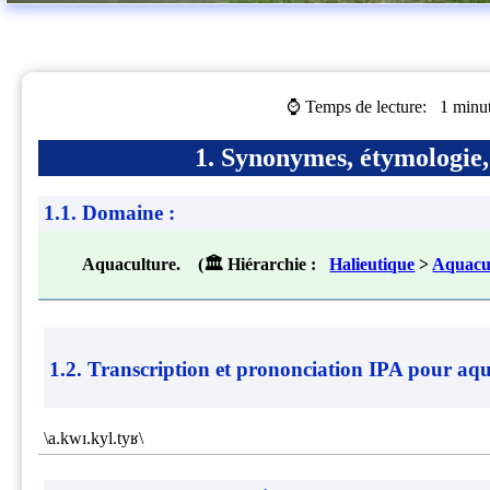
⌚ Temps de lecture:
1 minu
1. Synonymes, étymologie, 
1.1. Domaine :
Aquaculture. (🏛 Hiérarchie :
Halieutique
>
Aquacu
1.2. Transcription et prononciation IPA pour
aqu
\a.kwɪ.kyl.tyʁ\