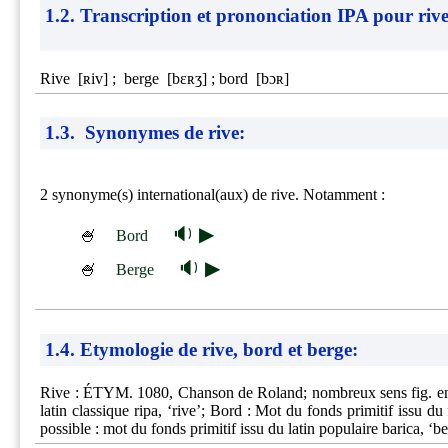
1.2. Transcription et prononciation IPA pour
riv
Rive [ʀiv] ; ⁠ berge [bɛʀʒ] ; bord [bɔʀ]
1.3. Synonymes de rive:
2 synonyme(s) international(aux) de rive. Notamment :
🔉 ▶
🍧
Bord
🔉 ▶
🍧
Berge
1.4. Etymologie de rive, bord et berge:
Rive : ÉTYM. 1080, Chanson de Roland; nombreux sens fig. en anc
latin classique ripa, ‘rive’; Bord : Mot du fonds primitif issu 
possible : mot du fonds primitif issu du latin populaire barica, ‘be