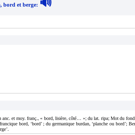
🔊
e, bord et berge
:
. et moy. franç., « bord, lisière, côté… »; du lat. ripa; Mot du fonds
du francique bord, ‘bord’ ; du germanique burdan, ‘planche ou bord’; B
rge’.