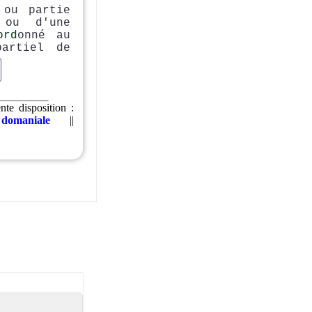
 ou partie
 ou d'une
ord
onné au
partiel de
te disposition :
domaniale
||