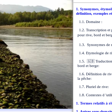
1. Synonymes, étymolo
définition, exemples e
1.1. Domaine :
1.2. Transcription et
pour rive, bord et ber
1.3. Synonymes de r
1.4. Etymologie de ri
1.5. 🇬🇧 Traduction 
bord et berge:
1.6. Définition de ri
la pêche:
1.7. Pluriel de rive:
1.8. Contextes d 'util
1. Termes relatifs à ri
2. Autres sous-domain