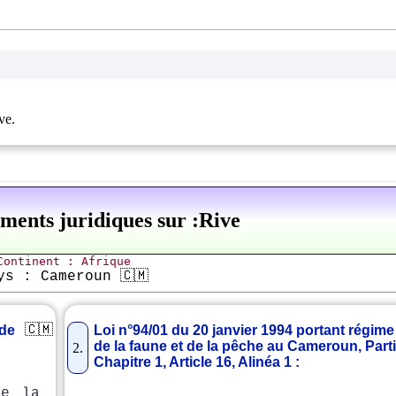
ve.
uments juridiques sur :Rive
Continent : Afrique
ys : Cameroun 🇨🇲
🇨🇲
ode
Loi n°94/01 du 20 janvier 1994 portant régime 
de la faune et de la pêche au Cameroun, Parti
2.
Chapitre 1, Article 16, Alinéa 1 :
re la