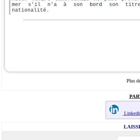
mer s'il n'a à son
bord
son titr
nationalité.
Plus de
PAR
Linkedi
LAIS