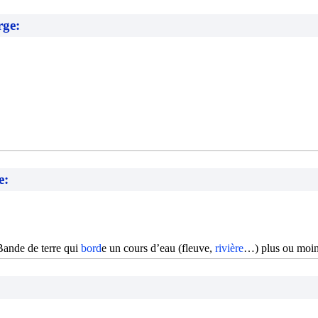
rge:
e:
Bande de terre qui
bord
e un cours d’eau (fleuve,
rivière
…) plus ou moin