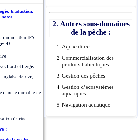
gie, traduction,
t notes
2. Autres sous-domaines
de la pêche :
 prononciation IPA
ge: 🔊
Aquaculture
ive:
Commercialisation des
produits halieutiques
ve, bord et berge:
Gestion des pêches
anglaise de rive,
Gestion d’écosystèmes
ve dans le domaine de
aquatiques
Navigation aquatique
isation de rive:
ve :
es de la pêche :