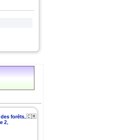
🇨🇲
des forêts,
e 2,