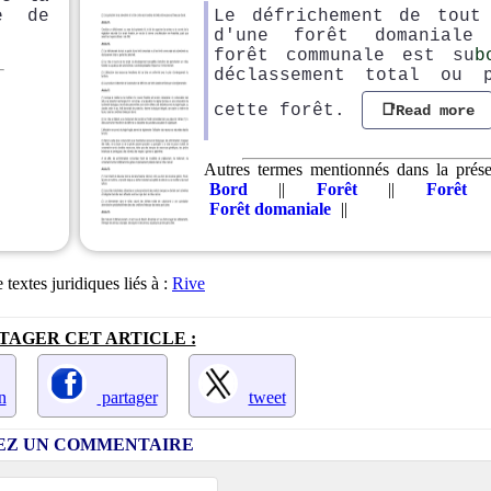
e de
Le défrichement de tout
d'une forêt domaniale
forêt communale est su
b
déclassement total ou 
cette forêt.
📑Read more
Autres termes mentionnés dans la présen
Bord
||
Forêt
||
Forêt 
Forêt domaniale
||
 textes juridiques liés à :
Rive
TAGER CET ARTICLE :
n
partager
tweet
SEZ UN COMMENTAIRE