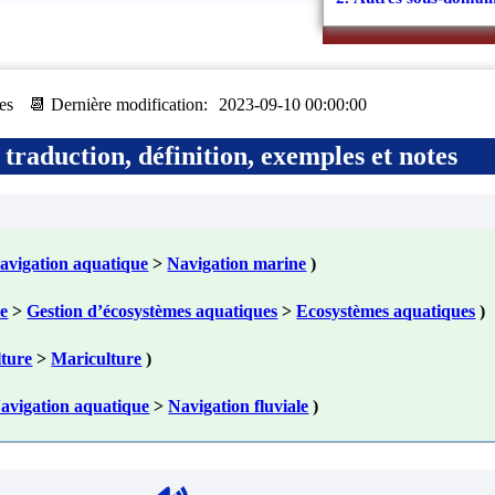
es
📆 Dernière modification:
2023-09-10 00:00:00
traduction, définition, exemples et notes
avigation aquatique
>
Navigation marine
)
ue
>
Gestion d’écosystèmes aquatiques
>
Ecosystèmes aquatiques
)
ture
>
Mariculture
)
avigation aquatique
>
Navigation fluviale
)