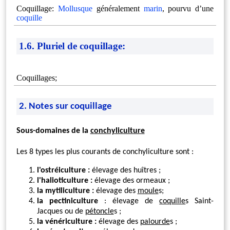
Coquillage:
Mollusque
généralement
marin
, pourvu d’une
coquille
1.6. Pluriel de coquillage:
Coquillages;
2. Notes sur coquillage
Sous-domaines de la
conchyliculture
Les 8 types les plus courants de conchyliculture sont :
l'ostréiculture :
élevage des huîtres ;
l'halioticulture :
élevage des ormeaux ;
la mytiliculture :
élevage des
moule
s;
la pectiniculture
: élevage de
coquille
s Saint-
Jacques ou de
pétoncle
s ;
la vénériculture :
élevage des
palourde
s ;