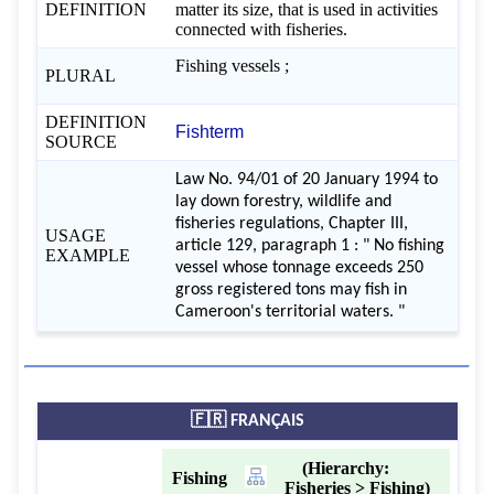
DEFINITION
matter its size, that is used in activities
connected with fisheries.
Fishing vessels ;
PLURAL
DEFINITION
Fishterm
SOURCE
Law No. 94/01 of 20 January 1994 to
lay down forestry, wildlife and
fisheries regulations, Chapter III,
USAGE
article 129, paragraph 1 : " No fishing
EXAMPLE
vessel whose tonnage exceeds 250
gross registered tons may fish in
Cameroon's territorial waters. "
🇫🇷 FRANÇAIS
(Hierarchy:
Fishing
Fisheries > Fishing)