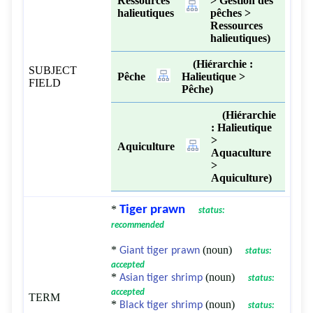
Ressources
> Gestion des
halieutiques
pêches >
Ressources
halieutiques)
(Hiérarchie :
SUBJECT
Pêche
Halieutique >
FIELD
Pêche)
(Hiérarchie
: Halieutique
>
Aquiculture
Aquaculture
>
Aquiculture)
*
Tiger prawn
status:
recommended
*
(noun)
Giant tiger prawn
status:
accepted
*
(noun)
Asian tiger shrimp
status:
accepted
TERM
*
(noun)
Black tiger shrimp
status: