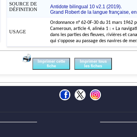
SOURCE DE
Antidote bilingual 10 v2.1 (2019).
DÉFINITION
Grand Robert de la langue française, en
Ordonnance n° 62-0F-30 du 31 mars 1962 
Cameroun, article 4, alinéa 1 : « La navigat
USAGE
dans les parties des fleuves, rivières et c
qui s'oppose au passage des navires de mer
Imprimer cette
Imprimer tous
fiche
les fiches