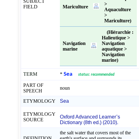
SUBJECT
>
FIELD
Mariculture
Aquaculture
>
Mariculture)
(Hiérarchie :
Halieutique >
Navigation
Navigation
marine
aquatique >
Navigation
marine)
TERM
*
Sea
status: recommended
PART OF
noun
SPEECH
ETYMOLOGY
Sea
ETYMOLOGY
Oxford Advanced Learner’s
SOURCE
Dictionary (8th ed.) (2010).
the salt water that covers most of the
DEFINITION
earth's surface and surrounds its