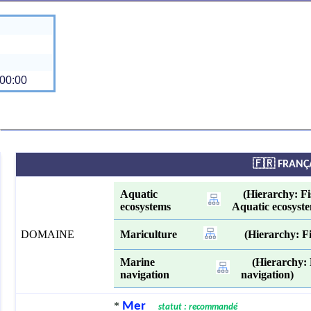
00:00
🇫🇷 FRANÇ
Aquatic
(Hierarchy: Fis
ecosystems
Aquatic ecosyst
DOMAINE
Mariculture
(Hierarchy: Fis
Marine
(Hierarchy: F
navigation
navigation)
*
Mer
statut : recommandé