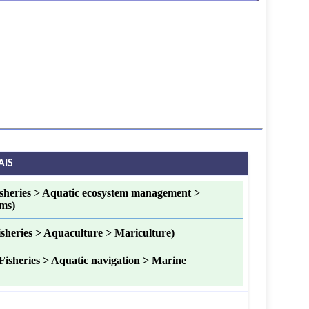
AIS
heries > Aquatic ecosystem management >
ems)
heries > Aquaculture > Mariculture)
isheries > Aquatic navigation > Marine