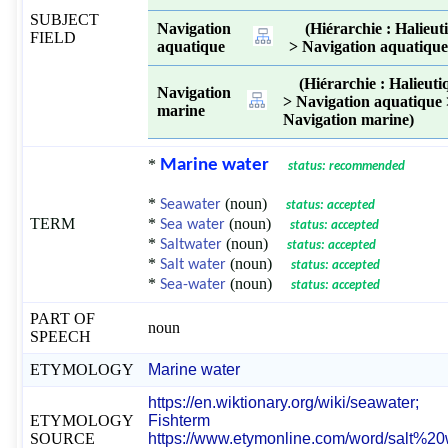
SUBJECT
Navigation
(Hiérarchie : Halieut
FIELD
aquatique
> Navigation aquatique
(Hiérarchie : Halieuti
Navigation
> Navigation aquatique
marine
Navigation marine)
*
Marine water
status: recommended
*
(noun)
Seawater
status: accepted
TERM
*
(noun)
Sea water
status: accepted
*
(noun)
Saltwater
status: accepted
*
(noun)
Salt water
status: accepted
*
(noun)
Sea-water
status: accepted
PART OF
noun
SPEECH
ETYMOLOGY
Marine water
https://en.wiktionary.org/wiki/seawater;
ETYMOLOGY
Fishterm
SOURCE
https://www.etymonline.com/word/salt%20