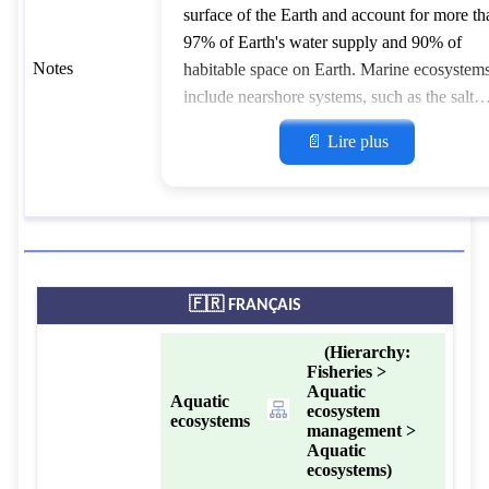
surface of the Earth and account for more th
97% of Earth's water supply and 90% of
Notes
habitable space on Earth. Marine ecosystem
include nearshore systems, such as the salt
marshes, mudflats, seagrass meadows,
📄 Lire plus
mangroves, rocky intertidal systems and cor
reefs. On the United States Geological Surv
salinity scale, saline water is saltier than
brackish water, but less salty than brine. The
salt concentration is usually expressed in par
per thousand a
🇫🇷 FRANÇAIS
(Hierarchy:
Fisheries >
Aquatic
Aquatic
ecosystem
ecosystems
management >
Aquatic
ecosystems)