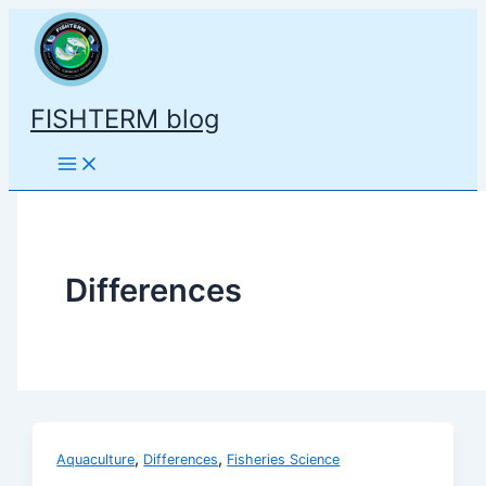
Aller
au
contenu
FISHTERM blog
Differences
,
,
Aquaculture
Differences
Fisheries Science