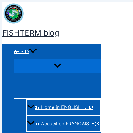
Aller
au
contenu
FISHTERM blog
🏡 Site
🏡 Home in ENGLISH 🇬🇧
🏡 Accueil en FRANCAIS 🇫🇷