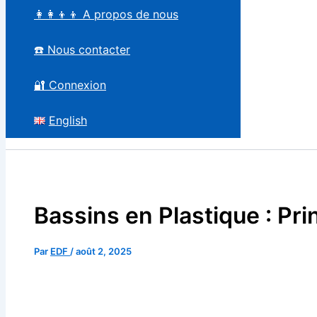
👩‍👩‍👦‍👦 A propos de nous
☎️ Nous contacter
🔐 Connexion
English
Bassins en Plastique : Prin
Par
EDF
/
août 2, 2025