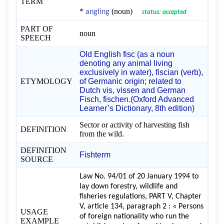
TERM
*
(noun)
angling
status: accepted
PART OF
noun
SPEECH
Old English fisc (as a noun
denoting any animal living
exclusively in water), fiscian (verb),
ETYMOLOGY
of Germanic origin; related to
Dutch vis, vissen and German
Fisch, fischen.(Oxford Advanced
Learner’s Dictionary, 8th edition)
Sector or activity of harvesting fish
DEFINITION
from the wild.
DEFINITION
Fishterm
SOURCE
Law No. 94/01 of 20 January 1994 to
lay down forestry, wildlife and
fisheries regulations, PART V, Chapter
V, article 134, paragraph 2 : « Persons
USAGE
of foreign nationality who run the
EXAMPLE