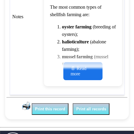
The most common types of
shellfish farming are:
Notes
oyster farming
(breeding of
oysters);
halioticulture
(abalone
farming);
mussel farming
(mussel
farming);
📄 Read
pectiniculture
(scallop
more
farming);
Print this record
Print all records