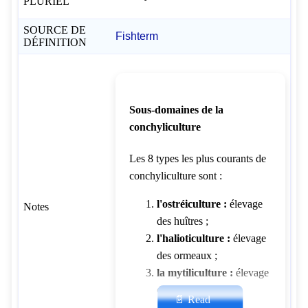
PLURIEL
SOURCE DE
Fishterm
DÉFINITION
Sous-domaines de la
conchyliculture
Les 8 types les plus courants de
conchyliculture sont :
l'ostréiculture :
élevage
Notes
des huîtres ;
l'halioticulture :
élevage
des ormeaux ;
la mytiliculture :
élevage
des moules;
📄 Read
la pectiniculture
: