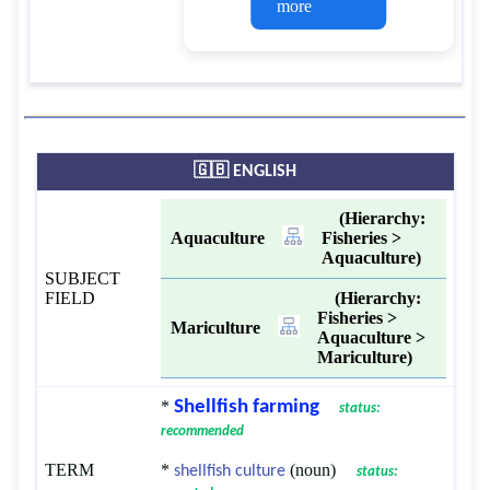
more
élevage de coquilles
Saint-Jacques ou de
pétoncles ;
la vénériculture :
élevage
des palourdes ;
<
🇬🇧 ENGLISH
(Hierarchy:
Aquaculture
Fisheries >
Aquaculture)
SUBJECT
FIELD
(Hierarchy:
Fisheries >
Mariculture
Aquaculture >
Mariculture)
*
Shellfish farming
status:
recommended
TERM
*
(noun)
shellfish culture
status: